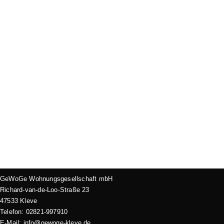
GeWoGe Wohnungsgesellschaft mbH
Richard-van-de-Loo-Straße 23
47533 Kleve
Telefon: 02821-997910
E-Mail: info@gewoge-kleve.de​