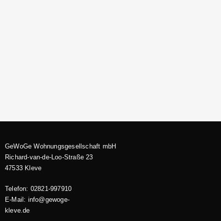
GeWoGe Wohnungsgesellschaft mbH
Richard-van-de-Loo-Straße 23
47533 Kleve
Telefon: 02821-997910
E-Mail: info@gewoge-
kleve.de​