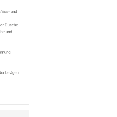
/Ess- und
ger Dusche
ine und
innung
denbeläge in