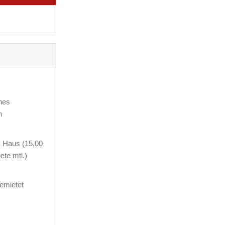
nes
n
m Haus (15,00
ete mtl.)
emietet