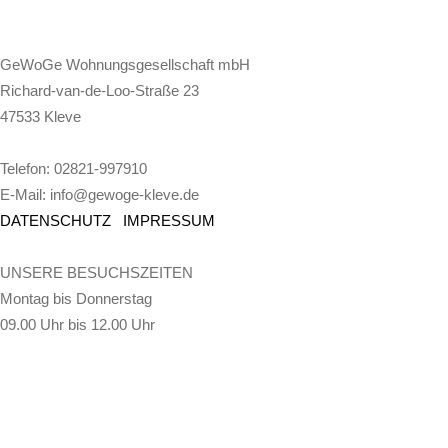
GeWoGe Wohnungsgesellschaft mbH
Richard-van-de-Loo-Straße 23
47533 Kleve
Telefon: 02821-997910
E-Mail: info@gewoge-kleve.de​
DATENSCHUTZ
.
IMPRESSUM
UNSERE BESUCHSZEITEN
Montag bis Donnerstag
09.00 Uhr bis 12.00 Uhr
Montag und Mittwoch
15.00 Uhr bis 17.00 Uhr
und nach Vereinbarung