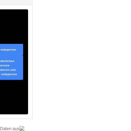
t entsperren
rderlichen
Service
ptieren und
e entsperren
Daten aus