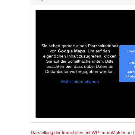
Sie sehen gerade einen Platzhalterinhalt
von
Google Maps
. Um auf den
Inhal
eigentlichen Inhalt zuzugreifen, klicken
Sie auf die Schaltfläche unten. Bitte
Erfo
beachten Sie, dass dabei Daten an
Drittanbieter weitergegeben werden.
akze
Inhalt
Mehr Informationen
Darstellung der Immobilien mit WP-ImmoMakler
und 