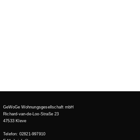
GeWoGe Wohnungsgesellschaft mbH
Richard-van-de-Loo-Straße 23
47533 Kleve
Telefon: 02821-997910