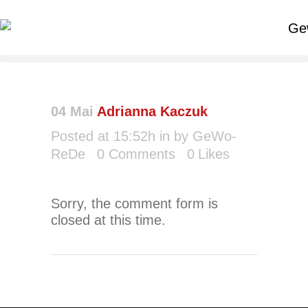
04 Mai
Adrianna Kaczuk
Posted at 15:52h
in
by
GeWo-
ReDe
0 Comments
0
Likes
Sorry, the comment form is
closed at this time.